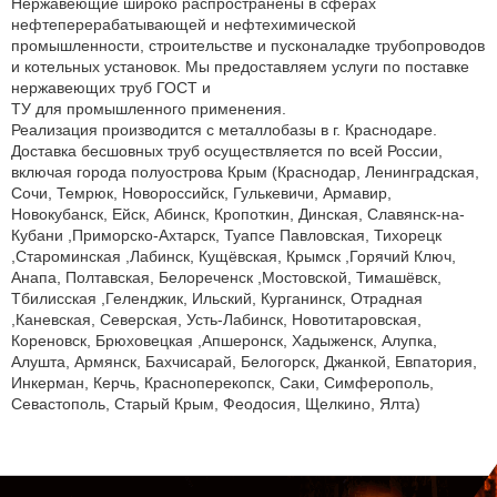
Нержавеющие широко распространены в сферах
нефтеперерабатывающей и нефтехимической
промышленности, строительстве и пусконаладке трубопроводов
и котельных установок. Мы предоставляем услуги по поставке
нержавеющих труб ГОСТ и
ТУ для промышленного применения.
Реализация производится с металлобазы в г. Краснодаре.
Доставка бесшовных труб осуществляется по всей России,
включая города полуострова Крым (Краснодар, Ленинградская,
Сочи, Темрюк, Новороссийск, Гулькевичи, Армавир,
Новокубанск, Ейск, Абинск, Кропоткин, Динская, Славянск-на-
Кубани ,Приморско-Ахтарск, Туапсе Павловская, Тихорецк
,Староминская ,Лабинск, Кущёвская, Крымск ,Горячий Ключ,
Анапа, Полтавская, Белореченск ,Мостовской, Тимашёвск,
Тбилисская ,Геленджик, Ильский, Курганинск, Отрадная
,Каневская, Северская, Усть-Лабинск, Новотитаровская,
Кореновск, Брюховецкая ,Апшеронск, Хадыженск, Алупка,
Алушта, Армянск, Бахчисарай, Белогорск, Джанкой, Евпатория,
Инкерман, Керчь, Красноперекопск, Саки, Симферополь,
Севастополь, Старый Крым, Феодосия, Щелкино, Ялта)