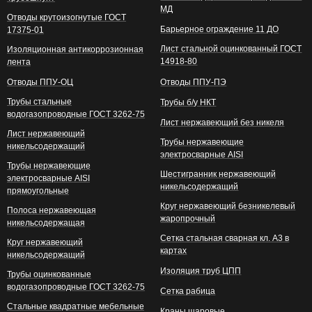
МД
Отводы крутоизогнутые ГОСТ
Барьерное ограждение 11 ДО
17375-01
Лист стальной оцинкованный ГОСТ
Изоляционная антикоррозионная
14918-80
лента
Отводы ППУ-ОЦ
Отводы ППУ-ПЭ
Трубы стальные
Трубы б/у НКТ
водогазопроводные ГОСТ 3262-75
Лист нержавеющий без никеля
Лист нержавеющий
Трубы нержавеющие
никельсодержащий
электросварные AISI
Трубы нержавеющие
Шестигранник нержавеющий
электросварные AISI
никельсодержащий
прямоугольные
Круг нержавеющий безникелевый
Полоса нержавеющая
жаропрочный
никельсодержащая
Сетка стальная сварная кл. А3 в
Круг нержавеющий
картах
никельсодержащий
Изоляция труб ЦПП
Трубы оцинкованные
водогазопроводные ГОСТ 3262-75
Сетка рабица
Стальные квадратные мебельные
Краны шаровые