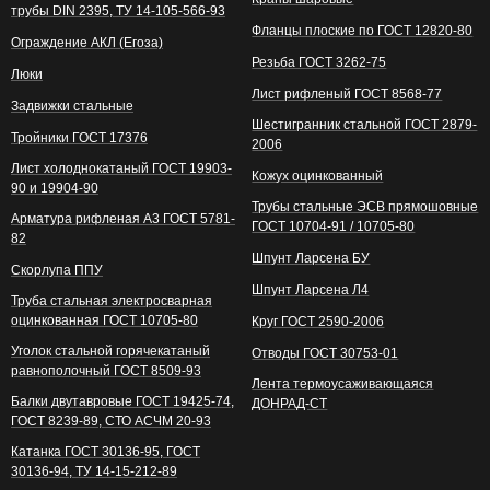
трубы DIN 2395, ТУ 14-105-566-93
Фланцы плоские по ГОСТ 12820-80
Ограждение АКЛ (Егоза)
Резьба ГОСТ 3262-75
Люки
Лист рифленый ГОСТ 8568-77
Задвижки стальные
Шестигранник стальной ГОСТ 2879-
Тройники ГОСТ 17376
2006
Лист холоднокатаный ГОСТ 19903-
Кожух оцинкованный
90 и 19904-90
Трубы стальные ЭСВ прямошовные
Арматура рифленая А3 ГОСТ 5781-
ГОСТ 10704-91 / 10705-80
82
Шпунт Ларсена БУ
Скорлупа ППУ
Шпунт Ларсена Л4
Труба стальная электросварная
оцинкованная ГОСТ 10705-80
Круг ГОСТ 2590-2006
Уголок стальной горячекатаный
Отводы ГОСТ 30753-01
равнополочный ГОСТ 8509-93
Лента термоусаживающаяся
Балки двутавровые ГОСТ 19425-74,
ДОНРАД-СТ
ГОСТ 8239-89, СТО АСЧМ 20-93
Катанка ГОСТ 30136-95, ГОСТ
30136-94, ТУ 14-15-212-89