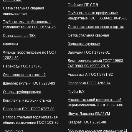
ГОСТ 9.602
Тройники ППУ ПЭ
Сетка стальная сварная
Трубы стальные профильные
оцинкованная
квадратные ГОСТ 8639-82, 8645-68
Трубы стальные бесшовные
Сетка стальная сварная в картах
холоднокатаные ГОСТ 8734-75
Сетка стальная сварная
Сетка сварная ПВХ
Задвижки чугунные
Клапаны
Фланцы воротниковые по ГОСТ
Заглушки ГОСТ 17379-01
12821-80
Лист горячекатаный ГОСТ 19903-
74/19903-90/19903-2015
Переходы ГОСТ 17378
Арматура АI ГОСТ 5781-82
Лист просечно-вытяжной
Проволока ГОСТ 3282-74
Швеллер гнутый ГОСТ 8278-83
Трубы Б/У
Опоры трубопроводов
Уголок стальной горячекатаный
Комплекты изоляции стыков
неравнополочный ГОСТ 8510-86
Проволока ВР-1 ГОСТ 6727-80
Шпунт Ларсена Л5/Л5УМ
Полоса стальная горячекатаная
Квадрат ГОСТ 2591-88
общего назначения ГОСТ 103-76
Мостовое дорожное ограждение 11
Трубошпунт