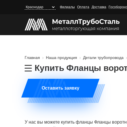
Перейти
Филиалы
Оплата
Доставка
Гособорон
к
основному
содержанию
Главная
Наша продукция
Детали трубопровода
Строка
навигации
Купить
Фланцы ворот
Оставить заявку
У нас вы можете купить фланцы Фланцы воротн