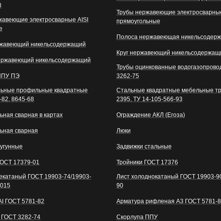
8
Трубы нержавеющие электросварные
жавеющие электросварные AISI
прямоугольные
е
Полоса нержавеющая никельсодер
ржавеющий никельсодержащий
Круг нержавеющий никельсодержащ
ержавеющий никельсодержащий
Трубы оцинкованные водогазопров
ППУ ПЭ
3262-75
льные профильные квадратные
Стальные квадратные мебельные т
-82, 8645-68
2395, ТУ 14-105-566-93
ьная сварная в картах
Ограждение АКЛ (Егоза)
льная сварная
Люки
чугунные
Задвижки стальные
ГОСТ 17379-01
Тройники ГОСТ 17376
чекатаный ГОСТ 19903-74/19903-
Лист холоднокатаный ГОСТ 19903-90
2015
90
АI ГОСТ 5781-82
Арматура рифленая А3 ГОСТ 5781-
 ГОСТ 3282-74
Скорлупа ППУ