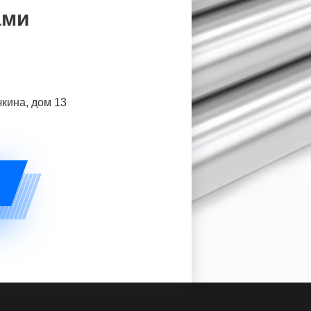
ами
чкина, дом 13