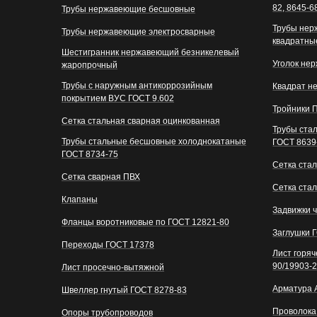
82, 8645-6
Трубы нержавеющие бесшовные
Трубы нер
Трубы нержавеющие электросварные
квадратны
Шестигранник нержавеющий безникелевый
Уголок не
жаропрочный
Трубы с наружным антикоррозийным
Квадрат н
покрытием ВУС ГОСТ 9.602
Тройники 
Сетка стальная сварная оцинкованная
Трубы ста
Трубы стальные бесшовные холоднокатаные
ГОСТ 8639
ГОСТ 8734-75
Сетка стал
Сетка сварная ПВХ
Сетка ста
Клапаны
Задвижки 
Фланцы воротниковые по ГОСТ 12821-80
Заглушки 
Переходы ГОСТ 17378
Лист горя
90/19903-
Лист просечно-вытяжной
Арматура 
Швеллер гнутый ГОСТ 8278-83
Проволока
Опоры трубопроводов