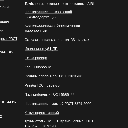
Трубы нержавеющие электросварные AISI
 AISI
Шестигранник нержавеющий
никельсодержащий
жащая
Круг нержавеющий безникелевый
ий
жаропрочный
одные ГОСТ
Сетка стальная сварная кл. А3 в картах
Изоляция труб ЦПП
рубы DIN
Сетка рабица
Краны шаровые
Фланцы плоские по ГОСТ 12820-80
Резьба ГОСТ 3262-75
Лист рифленый ГОСТ 8568-77
 и 19904-
Шестигранник стальной ГОСТ 2879-2006
Кожух оцинкованный
82
Трубы стальные ЭСВ прямошовные ГОСТ
10704-91 / 10705-80