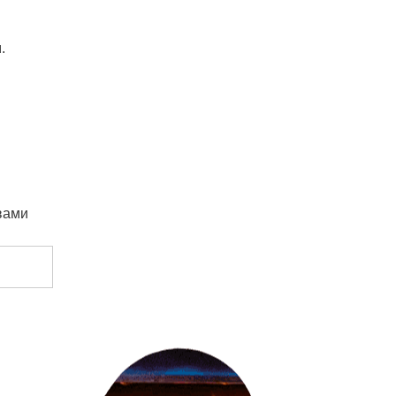
.
вами